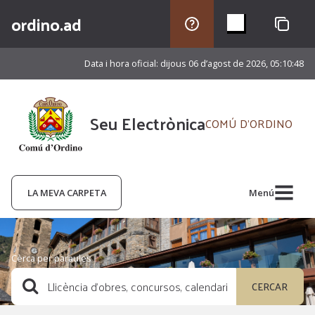
ordino.ad
Data i hora oficial:
dijous 06 d’agost de 2026,
05:10:48
Seu Electrònica
COMÚ D'ORDINO
LA MEVA CARPETA
Menú
Cèrca per paraules
CERCAR