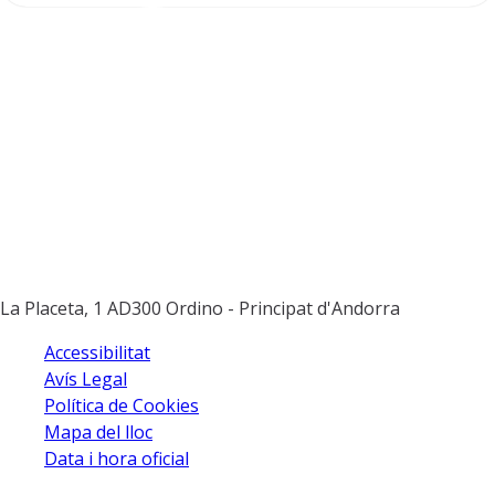
La Placeta, 1
AD300 Ordino - Principat d'Andorra
Twitter
Facebook
Instagram
Youtube
Accessibilitat
Avís Legal
Política de Cookies
Mapa del lloc
Data i hora oficial